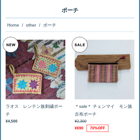
ポーチ
Home
other
ポーチ
ラオス レンテン族刺繍ポー
＊sale＊ チェンマイ モン族
チ
古布ポーチ
¥4,500
¥2,300
¥690
70%OFF