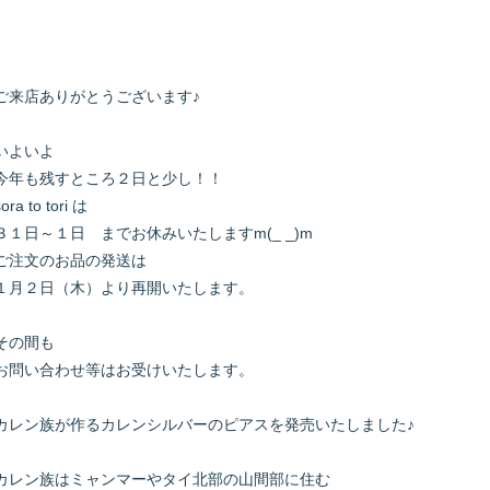
ご来店ありがとうございます♪
いよいよ
今年も残すところ２日と少し！！
sora to tori は
３１日～１日 までお休みいたしますm(_ _)m
ご注文のお品の発送は
１月２日（木）より再開いたします。
その間も
お問い合わせ等はお受けいたします。
カレン族が作るカレンシルバーのピアスを発売いたしました♪
カレン族はミャンマーやタイ北部の山間部に住む